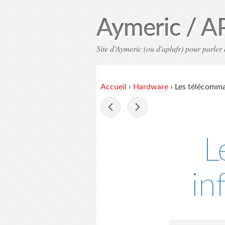
Aymeric / A
Site d'Aymeric (ou d'aplufr) pour parler 
Accueil
›
Hardware
›
Les télécomma
-
L
in