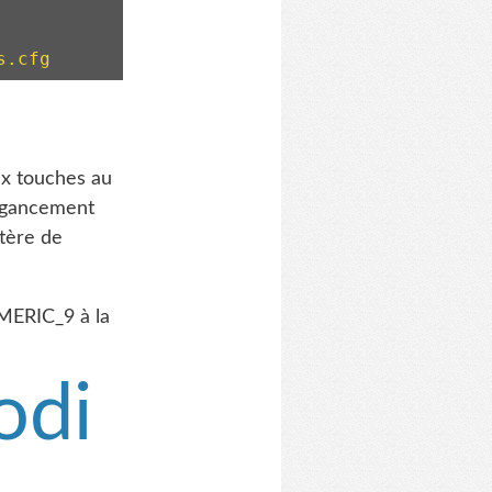
s.cfg
ux touches au
 agancement
ctère de
MERIC_9 à la
odi