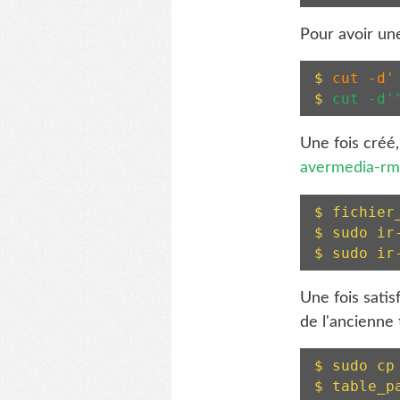
Pour avoir un
$ 
cut -d'
$ 
cut -d'
Une fois créé, 
avermedia-rm
$ fichier
$ sudo ir
$ sudo ir
Une fois satisf
de l'ancienne 
$ sudo cp
$ table_p