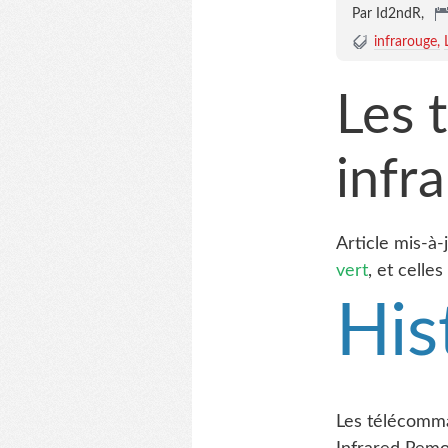
Par Id2ndR,
infrarouge
Les 
infr
Article mis-à-
vert
, et celle
His
Les télécomma