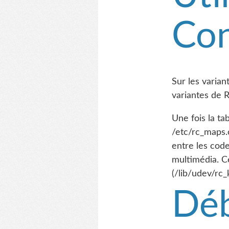
Con
Sur les variant
variantes de R
Une fois la ta
/etc/rc_maps.
entre les code
multimédia. C
(/lib/udev/rc
Dé