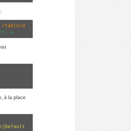
 :
 /table/d
rt -u
ou
, à la place
|Default 