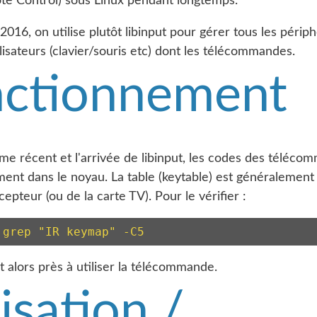
te Control) sous Linux pendant longtemps.
016, on utilise plutôt libinput pour gérer tous les périp
ilisateurs (clavier/souris etc) dont les télécommandes.
ctionnement
me récent et l'arrivée de libinput, les codes des téléco
ment dans le noyau. La table (keytable) est généralement
cepteur (ou de la carte TV). Pour le vérifier :
 grep "IR keymap" -C5
 alors près à utiliser la télécommande.
lisation /