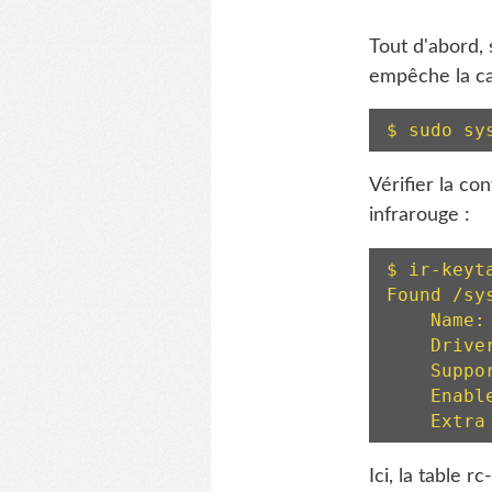
Tout d'abord, 
empêche la c
$ sudo sy
Vérifier la co
infrarouge :
$ ir-keyta
Found /sy
    Name: Avermedia A835B(3835)

    Driver: dvb_usb_af9035, table: rc-it913x-v2

    Supported protocols: nec  

    Enabled protocols: nec  

    Ex
Ici, la table r