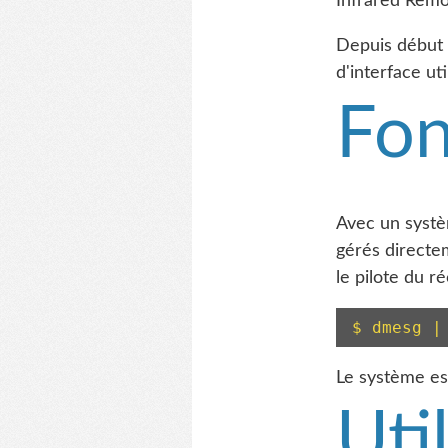
Infrared Remo
Depuis début 2
d'interface ut
Fon
Avec un systè
gérés directe
le pilote du ré
$ dmesg |
Le système est
Uti