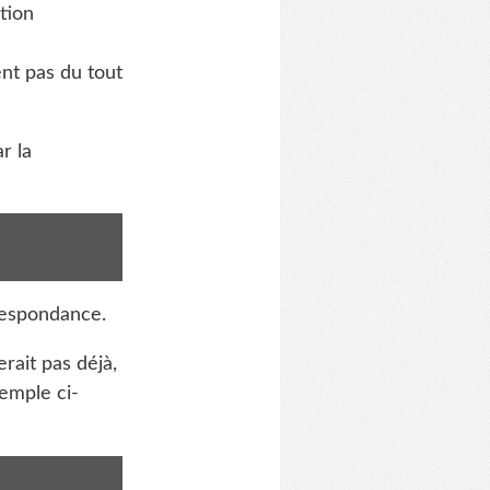
tion
t pas du tout
r la
respondance.
rait pas déjà,
emple ci-