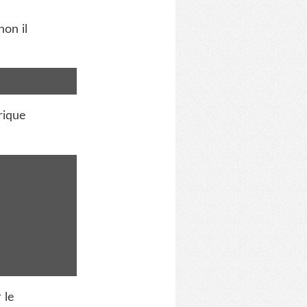
non il
rique
 le