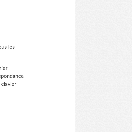
ous les
hier
respondance
 clavier