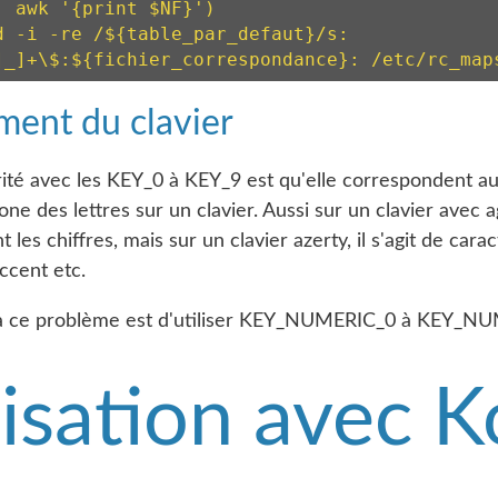
| awk '{print $NF}')

d -i -re /${table_par_defaut}/s:
]_]+\$:${fichier_correspondance}: /etc/rc_map
ent du clavier
rité avec les KEY_0 à KEY_9 est qu'elle correspondent a
one des lettres sur un clavier. Aussi sur un clavier avec
 les chiffres, mais sur un clavier azerty, il s'agit de cara
ccent etc.
 à ce problème est d'utiliser KEY_NUMERIC_0 à KEY_NU
lisation avec K