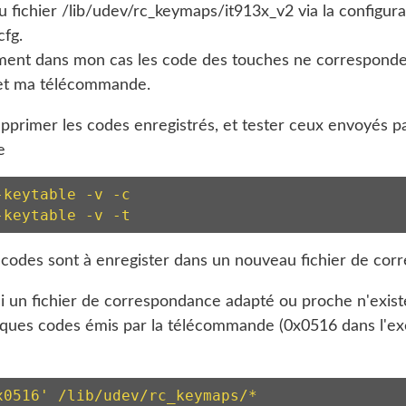
 fichier /lib/udev/rc_keymaps/it913x_v2 via la configura
cfg.
nt dans mon cas les code des touches ne corresponden
et ma télécommande.
pprimer les codes enregistrés, et tester ceux envoyés pa
e
keytable -v -c

codes sont à enregister dans un nouveau fichier de cor
si un fichier de correspondance adapté ou proche n'existe
ques codes émis par la télécommande (0x0516 dans l'ex
x0516' /lib/udev/rc_keymaps/*