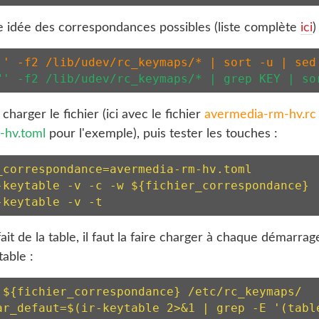
e idée des correspondances possibles (liste complète
ici
)
 ' -f2 /lib/udev/rc_keymaps/* | sort -u | sed
"' -f2 /lib/udev/rc_keymaps/* | grep KEY | so
charger le fichier (ici avec le fichier
avermedia-rm-hv.rc
-hv.toml
pour l'exemple), puis tester les touches :
_correspondance=avermedia-rm-hv.toml

-keytable -v -c -w ${fichier_correspondance}

-keytable -v -t
ait de la table, il faut la faire charger à chaque démarrage
table :
 ${fichier_correspondance} /etc/rc_keymaps/

ar_defaut=$(ir-keytable 2>&1 | grep -E '(table