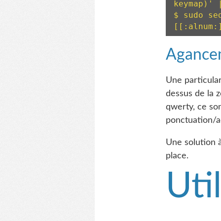
keymap)' 
$ sudo se
[[:alnum:
Agancem
Une particula
dessus de la z
qwerty, ce sont
ponctuation/a
Une solution
place.
Uti