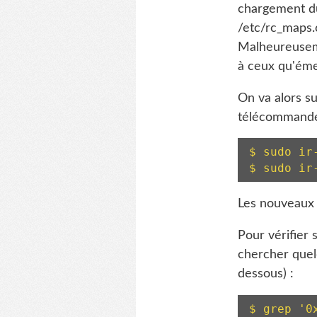
chargement du
/etc/rc_maps.
Malheureuseme
à ceux qu'ém
On va alors su
télécommand
$ sudo ir-
Les nouveaux 
Pour vérifier 
chercher quel
dessous) :
$ grep '0