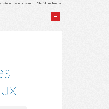
u contenu
Aller au menu
Aller à la recherche
Home
Archives
es
nux